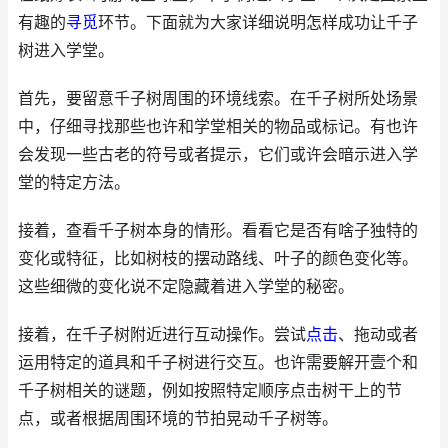
有趣的
寻觅
环节。下面就为大家详细说明怎样成功让千子
树进入学堂。
首先，要留意千子树周围的环境线索。在千子树所处场景
中，仔细寻找那些也许和学堂相关的物品或标记。有也许
会发现一些古老的符号或者提示，它们或许会暗示进入学
堂的特定方法。
接着，查看千子树本身的情形。看看它是否有啥子独特的
变化或特征，比如树枝的摆动路线、叶子的颜色变化等。
这些细微的变化说不定隐藏着进入学堂的秘密。
接着，在千子树附近进行互动操作。尝试
点击
、拖动或者
运用特定的道具和千子树进行交互。也许需要解开壹个和
千子树相关的谜题，例如按照特定顺序点击树干上的节
点，或者根据周围环境的节拍晃动千子树等。