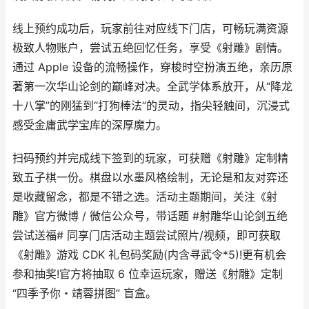
线上预约成功后，玩家前往对应线下门店，可畅玩满资源
极致人物账户，尝试五绝回忆任务，享受《射雕》剧情。
通过 Apple 设备的流畅操作，穿梭时空扮演五绝，亲历原
著第一次华山论剑的巅峰对决。全武学体系放开，从“降龙
十八掌”的刚猛到“打狗棒法”的灵动，指尖轻触间，沉浸式
感受金庸武学宝库的深厚魔力。
扫码预约并完成线下签到的玩家，可获赠《射雕》定制精
致五子棋一份。棋盘以水墨风格绘制，无论是和友对弈还
是收藏留念，都是不错之选。活动主题期间，关注《射
雕》官方微博 / 微信公众号，带话题 #射雕华山论剑五绝
尝试送福# 同享门店活动主题尝试照片/视频，即可获取
《射雕》游戏 CDK 礼包码奖励(内含寻武令*5)!更有机会
参和抽奖!官方将抽取 6 位幸运玩家，赠送《射雕》定制
“四季予你・靖蓉拼图” 盲盒。