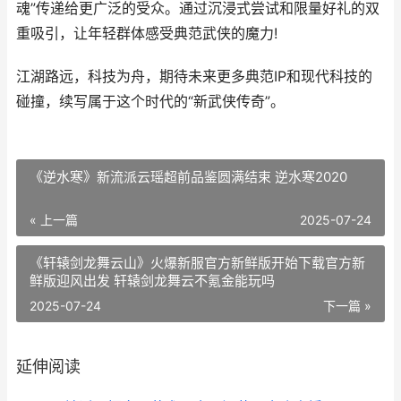
魂”传递给更广泛的受众。通过沉浸式尝试和限量好礼的双
重吸引，让年轻群体感受典范武侠的魔力!
江湖路远，科技为舟，期待未来更多典范IP和现代科技的
碰撞，续写属于这个时代的“新武侠传奇”。
《逆水寒》新流派云瑶超前品鉴圆满结束 逆水寒2020
« 上一篇
2025-07-24
《轩辕剑龙舞云山》火爆新服官方新鲜版开始下载官方新
鲜版迎风出发 轩辕剑龙舞云不氪金能玩吗
2025-07-24
下一篇 »
延伸阅读