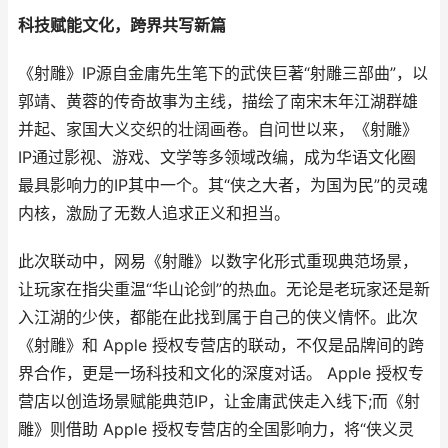
科技赋能文化，跨界共写新篇
《射雕》IP源自金庸先生笔下的武侠巨著“射雕三部曲”，以
郭靖、黄蓉的传奇故事为主线，描绘了南宋末年江湖群雄
并起、家国大义交织的壮阔画卷。自问世以来，《射雕》
IP通过影视、游戏、文学等多领域改编，成为华语文化圈
最具影响力的IP其中一个。其“侠之大者，为国为民”的灵魂
内核，激励了无数人追求正义和担当。
此次联动中，网易《射雕》以数字化形式重现典范场景，
让玩家在指尖重温“华山论剑”的热血。无论是老玩家还是新
入江湖的少侠，都能在此找到属于自己的侠义情怀。此次
《射雕》和 Apple 授权专营店的联动，不仅是品牌间的跨
界合作，更是一场科技和文化的深度对话。 Apple 授权专
营店以创造场景赋能典范IP，让金庸武侠走入线下;而《射
雕》则借助 Apple 授权专营店的全国影响力，将“侠义灵