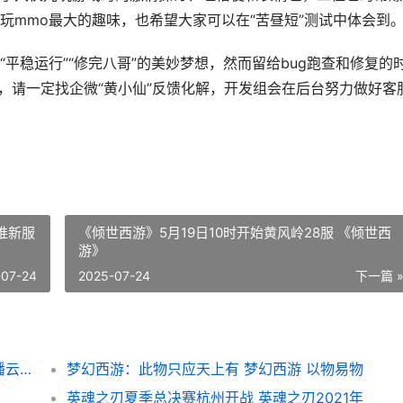
玩mmo最大的趣味，也希望大家可以在“苦昼短”测试中体会到
平稳运行”“修完八哥”的美妙梦想，然而留给bug跑查和修复的
，请一定找企微“黄小仙”反馈化解，开发组会在后台努力做好客
推新服
《倾世西游》5月19日10时开始黄风岭28服 《倾世西
游》
-07-24
2025-07-24
下一篇 
《黑神话：悟空》艺术展今天闭幕：今晚直播云展览 黑神话悟空手游下载正版
梦幻西游：此物只应天上有 梦幻西游 以物易物
英魂之刃夏季总决赛杭州开战 英魂之刃2021年