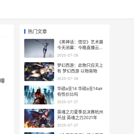
热门文章
《黑神话：悟空》艺术展
今天闭幕：今晚直播云展
览 黑神话悟空手游下载正
2025-07-28
版
梦幻西游：此物只应天上
有 梦幻西游 以物易物
2025-07-28
首曝
华硕a豆14 华硕a豆14air
有性价比吗
2025-07-27
英魂之刃夏季总决赛杭州
开战 英魂之刃2021年
2025-07-27