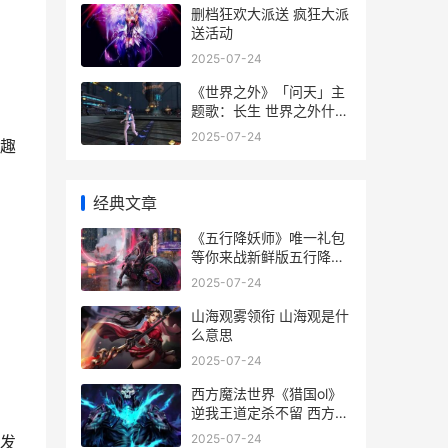
删档狂欢大派送 疯狂大派
送活动
2025-07-24
《世界之外》「问天」主
题歌：长生 世界之外什么
意思
2025-07-24
趣
经典文章
《五行降妖师》唯一礼包
等你来战新鲜版五行降妖
师下载一并送上 五行降妖
2025-07-24
师是什么游戏
山海观雾领衔 山海观是什
，
么意思
2025-07-24
西方魔法世界《猎国ol》
逆我王道定杀不留 西方的
魔法世界
2025-07-24
发