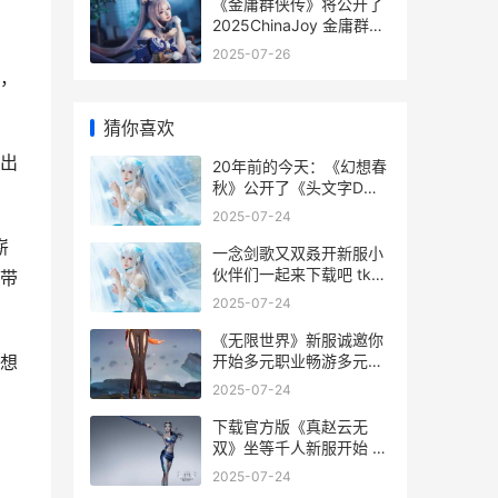
《金庸群侠传》将公开了
2025ChinaJoy 金庸群侠
传X最强武功组合
2025-07-26
，
猜你喜欢
出
20年前的今天：《幻想春
秋》公开了《头文字D》
公开会 20年前的今天是
2025-07-24
女儿出生
崭
一念剑歌又双叒开新服小
伙伴们一起来下载吧 tk一
带
念之剑2
2025-07-24
《无限世界》新服诚邀你
开始多元职业畅游多元宇
想
宙 无限世界在线阅读
2025-07-24
下载官方版《真赵云无
双》坐等千人新服开始 真
机下载
2025-07-24