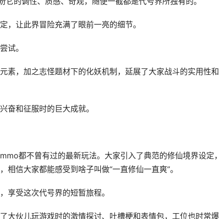
期盼它的调性、质感、奇观，随便一截都是代号界所独有的。
定，让此界冒险充满了眼前一亮的细节。
尝试。
元素，加之志怪题材下的化妖机制，延展了大家战斗的实用性和
兴奋和征服时的巨大成就。
mmo都不曾有过的最新玩法。大家引入了典范的修仙境界设定
，相信大家都能感受到啥子叫做“一直修仙一直爽”。
，享受这次代号界的短暂旅程。
了大伙儿玩游戏时的激情探讨、吐槽梗和表情包，工位也时常爆