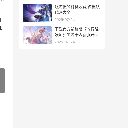
。
航海迷的终极收藏 海迷航
代码大全
时
2025-07-24
服
下载官方新鲜版《五行降
妖师》坐等千人新服开始
下载2020新版
2025-07-24
»