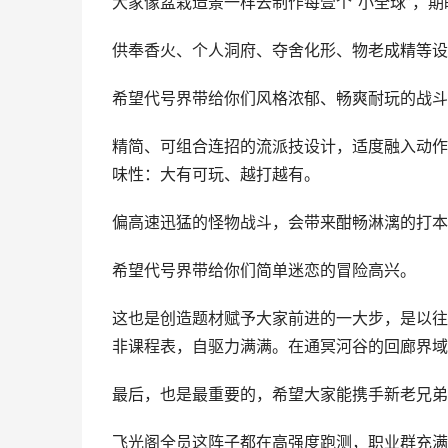
大家像盆栽造景一样去制作每壹个“小全球”，
供奉香火、个人洞府、夺舍化形、物老成精等设
希望代号界带给你们风格浓郁、畅爽耐玩的战斗
精简、可组合连招的流派技设计，适度融入动作
味性：大有可玩、越打越有。
偏高速迅猛的怪物战斗，会带来酣畅淋漓的打本
希望代号界带给你们简单迷恋的冒险高兴。
这也是创造题材赋予大家前进的一大步，是以往
非课程表，自驱力满满。在通冥河谷的回廊界域
最后，也是最重要的，希望大家能携手新老兄弟
飞光阁全员这阵子都在高强度跑测，职业群充满