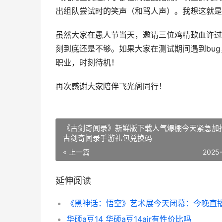
出组队尝试时的笑声（和骂人声）。我想这就是
虽然大家在愚人节当天，邀请三位鸡精歃血许过“
刻到底还是不够。如果大家在测试期间遇到bug
职业，时刻待机！
再次感谢大家陪伴飞光阁同行！
《古剑奇闻录》新鲜版下载人气爆棚今天紧急加
古剑奇闻录手游礼包兑换码
« 上一篇
2025
延伸阅读
华硕a豆14 华硕a豆14air有性价比吗