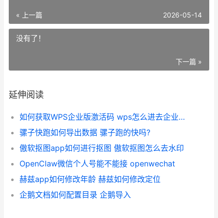
« 上一篇
2026-05-14
没有了！
下一篇 »
延伸阅读
如何获取WPS企业版激活码 wps怎么进去企业文件夹
骡子快跑如何导出数据 骡子跑的快吗?
傲软抠图app如何进行抠图 傲软抠图怎么去水印
OpenClaw微信个人号能不能接 openwechat
赫兹app如何修改年龄 赫兹如何修改定位
企鹅文档如何配置目录 企鹅导入