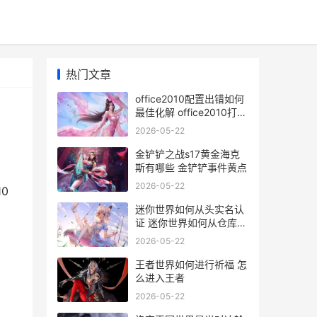
热门文章
office2010配置出错如何
最佳化解 office2010打开
时老是配置
2026-05-22
金铲铲之战s17黄金海克
斯有哪些 金铲铲事件黄点
2026-05-22
0
迷你世界如何从头实名认
证 迷你世界如何从仓库中
提取东西
2026-05-22
王者世界如何进行祈福 怎
么进入王者
2026-05-22