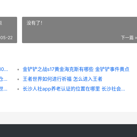
点
没有了！
-05-22
下一篇 
office2010配置出错如何最佳化解 office2010打开时老是配置
金铲铲之战s17黄金海克斯有哪些 金铲铲事件黄点
迷你世界如何从头实名认证 迷你世界如何从仓库中提取东西
王者世界如何进行祈福 怎么进入王者
洛克王国世界星光对决轮椅如何打 洛克王国世界星尘虫
长沙人社app养老认证的位置在哪里 长沙社会养老保险服务平台