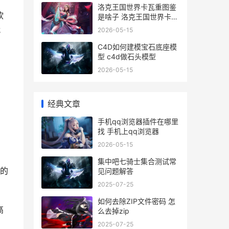
洛克王国世界卡瓦重图鉴
软
是啥子 洛克王国世界卡卡
鸟果实怎么得
就
2026-05-15
C4D如何建模宝石底座模
型 c4d做石头模型
2026-05-15
经典文章
手机qq浏览器插件在哪里
找 手机上qq浏览器
2026-05-15
。
集中吧七骑士集合测试常
的
见问题解答
2025-07-25
如何去除ZIP文件密码 怎
高
么去掉zip
2025-07-25