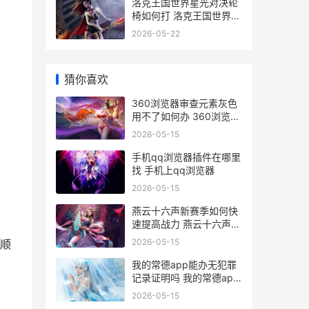
洛克王国世界星光对决轮
令
椅如何打 洛克王国世界星
尘虫
2026-05-22
猜你喜欢
360浏览器审查元素灰色
用不了如何办 360浏览器
审查元素
2026-05-15
手机qq浏览器插件在哪里
找 手机上qq浏览器
2026-05-15
燕云十六声新赛季如何快
速提高战力 燕云十六声新
赛季T0流派
2026-05-15
顺
我的常德app能办无犯罪
记录证明吗 我的常德app
注册认证流程
2026-05-15