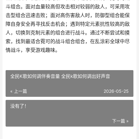
斗组合。面对血量较高但攻击相对较弱的敌人，可采用攻
击型组合迅速击败；面对高伤害敌人时，防御型组合能保
障自身安全再寻找反击机会；遇到特定元素抗性较高的敌
人，切换到克制元素的组合进行战斗。通过不断尝试和摸
索，找到最适合霓可的战斗组合组合，在乱涂彩全球中尽
情战斗，享受游戏趣味。
全民K歌如何调伴奏音量 全民k歌如何调出好声音
« 上一篇
2026-05-25
没有了！
下一篇 »