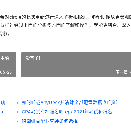
会对circle的此次更新进行深入解析和报道，能帮助你从更宏观
么样？经过上面的分析多方面的了解和操作，就能更综合、深入
能啦。
载电脑
没有了！
-05-25
下一篇 
Circle公开了哪些稳定币基础设施更新及跨链功能 circle系列
如何卸载AnyDesk并清除全部配置数据 如何卸载电脑上的软件
SumatraPDF如何运用正则表达式顶级搜索 sumatra pdf怎么样
CPA考试有补报名吗 cpa2021年考试补报名
鸣潮绯雪毕业套装如何选择