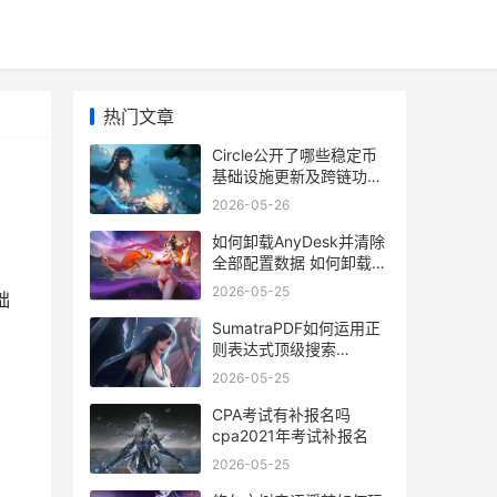
热门文章
Circle公开了哪些稳定币
基础设施更新及跨链功能
circle系列
2026-05-26
如何卸载AnyDesk并清除
全部配置数据 如何卸载电
脑上的软件
2026-05-25
础
SumatraPDF如何运用正
则表达式顶级搜索
sumatra pdf怎么样
2026-05-25
CPA考试有补报名吗
cpa2021年考试补报名
2026-05-25