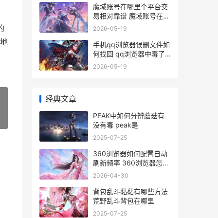
魔域账号在哪里个平台交
易相对靠谱 魔域账号在哪
里买
的
2026-05-19
地
手机qq浏览器误删文件如
何找回 qq浏览器中毒了
怎么办
2026-05-19
经典文章
PEAK中如何分辨蘑菇有
»
没有毒 peak是
2025-07-25
360浏览器如何配置自动
刷新频率 360浏览器怎么
添加
2026-04-30
背包乱斗黏黏有哪些方法
荒野乱斗背包在哪里
2025-07-25