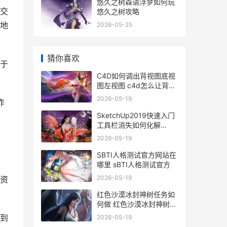
悠久之树森语浮梦如何玩
交
悠久之树攻略
地
2026-05-25
猜你喜欢
于
C4D如何调出背视图底视
图左视图 c4d怎么让背景
模糊
2026-05-19
作
SketchUp2019快速入门
工具栏消失如何化解
sketchup图文教程
2026-05-19
SBTI人格测试官方网站在
哪里 sBTI人格测试官方
2026-05-19
资
红色沙漠冰封神树任务如
何做 红色沙漠冰封神树触
发条件
到
2026-05-19