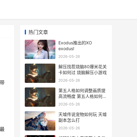
热门文章
Exodus推出的XO
exodus!
2026-05-26
解压找茬烧脑80爆米花关
卡如何过 烧脑解压小游戏
2026-05-26
家带
第五人格如何调整画质提
高流畅度 第五人格如何调
回旧版本
2026-05-26
天墟传说宠物如何玩 天墟
副本怎么打
2026-05-26
了最