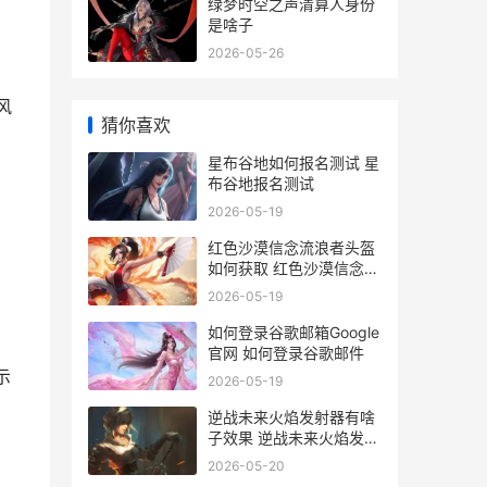
绿梦时空之声清算人身份
是啥子
2026-05-26
风
猜你喜欢
星布谷地如何报名测试 星
布谷地报名测试
2026-05-19
红色沙漠信念流浪者头盔
如何获取 红色沙漠信念流
浪者套装
2026-05-19
如何登录谷歌邮箱Google
官网 如何登录谷歌邮件
示
2026-05-19
逆战未来火焰发射器有啥
子效果 逆战未来火焰发射
器 冥古釉彩
2026-05-20