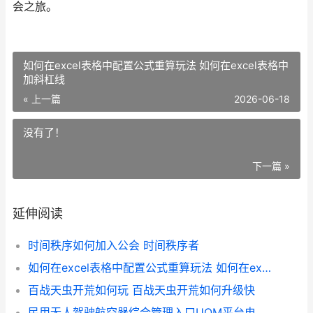
会之旅。
如何在excel表格中配置公式重算玩法 如何在excel表格中
加斜杠线
« 上一篇
2026-06-18
没有了！
下一篇 »
延伸阅读
时间秩序如何加入公会 时间秩序者
如何在excel表格中配置公式重算玩法 如何在excel表格中加斜杠线
百战天虫开荒如何玩 百战天虫开荒如何升级快
民用无人驾驶航空器综合管理入口UOM平台电子证照系统在哪里 民用无人驾驶航空器操控员考试管理办法