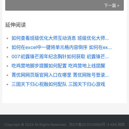
下一篇 »
延伸阅读
如何查看班级优化大师互动消息 班级优化大师怎么看全班排名
如何在excel中一键将单元格内容倒序 如何在excel中一行输入多行字
007:初露锋芒周年纪念胸针如何获取 初露锋芒百科
吃鸡营地脚步提醒如何配置 吃鸡营地上线提醒
菁优网网页版官网入口在哪里 菁优网账号登录手机版
三国天下归心祝融如何配队 三国天下归心游戏
Copyright © 2024 All Rights Reserved.
京ICP备2025129959号-3
XML地图