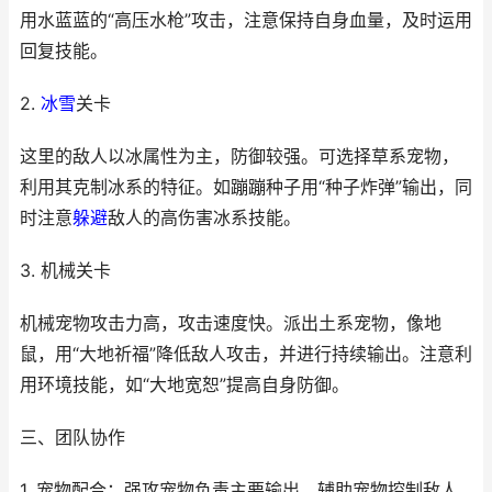
用水蓝蓝的“高压水枪”攻击，注意保持自身血量，及时运用
回复技能。
2.
冰雪
关卡
这里的敌人以冰属性为主，防御较强。可选择草系宠物，
利用其克制冰系的特征。如蹦蹦种子用“种子炸弹”输出，同
时注意
躲避
敌人的高伤害冰系技能。
3. 机械关卡
机械宠物攻击力高，攻击速度快。派出土系宠物，像地
鼠，用“大地祈福”降低敌人攻击，并进行持续输出。注意利
用环境技能，如“大地宽恕”提高自身防御。
三、团队协作
1. 宠物配合：强攻宠物负责主要输出，辅助宠物控制敌人