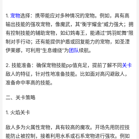
1.
宠物
选择：携带能应对多种情况的宠物。例如，具有高
输出技能的强攻宠物，像魔武，其“衡宇耀金”威力强大；拥
有控制技能的辅助宠物，如幻鸩毒王，能通过“鸩羽蛇舞”限
制对手行动；还有能提供护盾或回复能力的宠物，如圣湮
伊莱娜，可利用“生息缠绕”为
团队
续航。
2. 技能准备：确保宠物技能pp值充足，提前了解不同
关卡
敌人的特征，针对性地准备技能。比如面对高闪避敌人，
准备命中率高的技能。
二、关卡策略
1. 火焰关卡
敌人多为火属性宠物，具有较高的魔攻。开场先用防控技
能防止被控制，接着利用水系或石系宠物进行强攻。例如