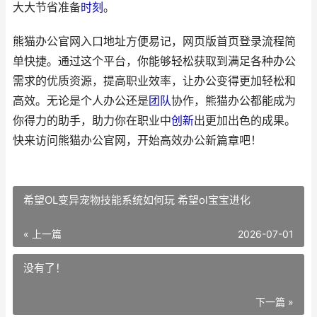
大大节省准备
时刻
。
熊猫办公官网入口地址方便易记，网页版首页登录流程简
单快捷。通过这个平台，你能够轻松获取到满足各种办公
需求的优质资源，提高职业效率，让办公变得更加轻松和
高效。无论是个人办公还是
团队
协作，熊猫办公都能成为
你得力的助手，助力你在职业中
创新
出更加出色的成果。
快来访问熊猫办公官网，开始高效办公新篇章吧！
希望OL变异宠物技能系统如何玩 希望ol宝宝进化
« 上一篇
2026-07-01
没有了！
下一篇 »