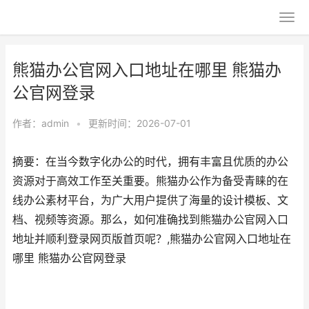
熊猫办公官网入口地址在哪里 熊猫办
公官网登录
作者：
admin
•
更新时间：2026-07-01
摘要：在当今数字化办公的时代，拥有丰富且优质的办公
资源对于高效工作至关重要。熊猫办公作为备受青睐的在
线办公素材平台，为广大用户提供了海量的设计模板、文
档、视频等资源。那么，如何准确找到熊猫办公官网入口
地址并顺利登录网页版首页呢？,熊猫办公官网入口地址在
哪里 熊猫办公官网登录