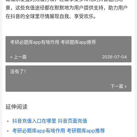
景，这些充值途径都在默默地为用户提供支持，助力用户
在抖音的全球里尽情展现自我、享受欢乐。
考研必题库app有啥作用 考研题库app推荐
« 上一篇
2026-07-04
没有了！
下一篇 »
延伸阅读
抖音充值入口在哪里 抖音页面充值
考研必题库app有啥作用 考研题库app推荐