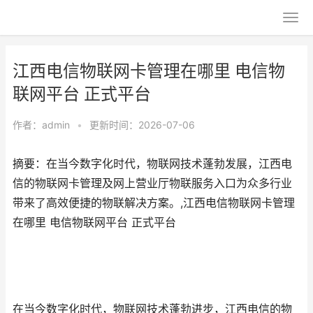
江西电信物联网卡管理在哪里 电信物
联网平台 正式平台
作者：
admin
•
更新时间：2026-07-06
摘要：在当今数字化时代，物联网技术蓬勃发展，江西电
信的物联网卡管理及网上营业厅物联服务入口为众多行业
带来了高效便捷的物联解决方案。,江西电信物联网卡管理
在哪里 电信物联网平台 正式平台
在当今数字化时代，物联网技术蓬勃进步，江西电信的物