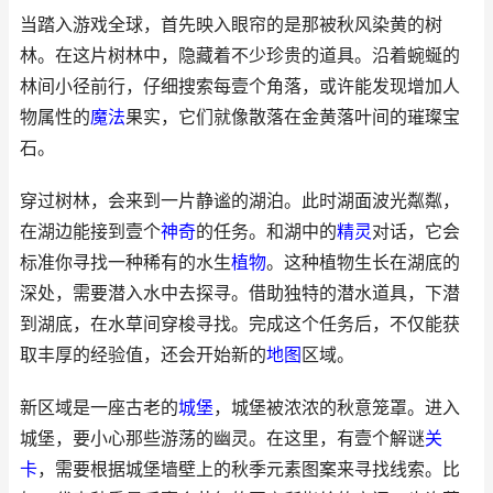
当踏入游戏全球，首先映入眼帘的是那被秋风染黄的树
林。在这片树林中，隐藏着不少珍贵的道具。沿着蜿蜒的
林间小径前行，仔细搜索每壹个角落，或许能发现增加人
物属性的
魔法
果实，它们就像散落在金黄落叶间的璀璨宝
石。
穿过树林，会来到一片静谧的湖泊。此时湖面波光粼粼，
在湖边能接到壹个
神奇
的任务。和湖中的
精灵
对话，它会
标准你寻找一种稀有的水生
植物
。这种植物生长在湖底的
深处，需要潜入水中去探寻。借助独特的潜水道具，下潜
到湖底，在水草间穿梭寻找。完成这个任务后，不仅能获
取丰厚的经验值，还会开始新的
地图
区域。
新区域是一座古老的
城堡
，城堡被浓浓的秋意笼罩。进入
城堡，要小心那些游荡的幽灵。在这里，有壹个解谜
关
卡
，需要根据城堡墙壁上的秋季元素图案来寻找线索。比