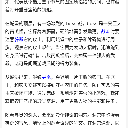
如，代表秋季最后壹个节气的图案所指给的房间，也许藏
着打开重要宝箱的钥匙。
在城堡的顶层，有一场激烈的 boss 战。boss 是一只巨大
的南瓜怪，它挥舞着藤蔓，砸给地面引发震荡。
战斗
时要
注意
躲避
它的攻击，利用城堡中的柱子和障碍物进行周
旋。观察它的攻击规律，当它蓄力发动大招时，迅速跑到
它身后进行输出。击败南瓜怪后，会掉落一件强大的武
器，这可是闯荡游戏后期的得力装备。
从城堡出来，继续
寻觅
，会遇到一片丰收的农田。在这
里，和农夫交谈可以接到守护农田的任务。防止可恶的害
虫来破坏庄稼，通过完成一系列驱赶害虫的小游戏，就能
获取农田产出的珍贵资源，用于更新人物的技能和装备。
随着寻觅的深入，会来到壹个神奇的洞穴。洞穴中弥漫着
神奇的气息，墙壁上闪烁着奇异的符文。在洞穴深处，隐