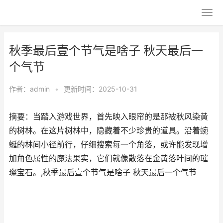
秋季最后壹个节气是啥子 秋天最后一
个气节
作者：
admin
•
更新时间：2025-10-31
摘要：当踏入游戏世界，首先映入眼帘的是那被秋风染黄
的树林。在这片树林中，隐藏着不少珍贵的道具。沿着蜿
蜒的林间小径前行，仔细搜索每一个角落，或许能发现增
加角色属性的魔法果实，它们就像散落在金黄落叶间的璀
璨宝石。,秋季最后壹个节气是啥子 秋天最后一个气节