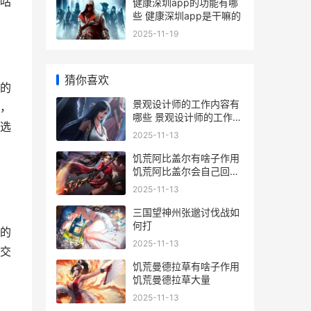
咕
健康深圳app的功能有哪
些 健康深圳app是干嘛的
2025-11-19
猜你喜欢
的
景观设计师的工作内容有
，
哪些 景观设计师的工作蚂
选
蚁
2025-11-13
饥荒阿比盖尔有啥子作用
饥荒阿比盖尔会自己回血
吗
2025-11-13
三国望神州张邈讨伐战如
何打
的
2025-11-13
交
饥荒曼德拉草有啥子作用
饥荒曼德拉草大量
2025-11-13