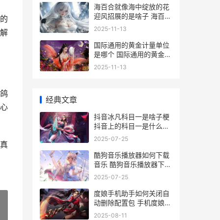
海百合就像海中绽放的花
迎风招展的是啥子 海百合
的
就像海中绽放的花,迎风招
2025-11-13
解
展的是它的 腕 根
国际通用的黄金计量单位
是哪个 国际通用的黄金重
量单位
2025-11-13
鸽
经典文章
心
抖音冰凡科目一是啥子梗
抖音上的科目一是什么软
件
2025-07-25
真
酷狗音乐播放器如何下载
音乐 酷狗音乐播放器下载
免费版
2025-07-25
度娘手机助手如何关闭自
动删除配置包 手机度娘
app下载-手机度娘 - 30
2025-08-11