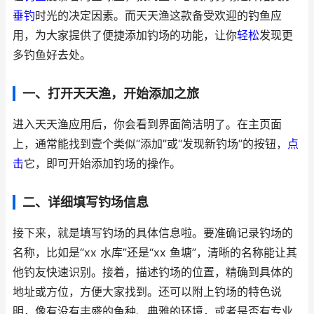
垂钓
时光的决定因素。而天天渔这款备受欢迎的钓鱼应
用，为大家提供了便捷添加钓场的功能，让你
轻松
发现更
多钓鱼好去处。
一、打开天天渔，开始添加之旅
进入天天渔应用后，你会看到界面简洁明了。在主页面
上，通常能找到壹个类似“添加”或“发现新钓场”的按钮，
点
击
它，即可开始添加钓场的操作。
二、详细填写钓场信息
接下来，就是填写钓场的具体信息啦。要准确记录钓场的
名称，比如是“xx 水库”还是“xx 鱼塘”，清晰的名称能让其
他钓友快速识别。接着，描述钓场的位置，精确到具体的
地址或方位，方便大家找到。还可以附上钓场的特色说
明，像有没有丰盛的鱼种、典雅的环境，或者是否有专业