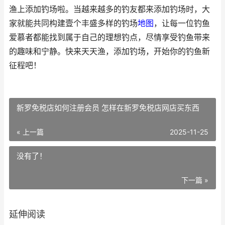
渔上添加钓场啦。当越来越多的钓友都来添加钓场时，大
家就能共同构建壹个丰盛多样的钓场
地图
，让每一位钓鱼
爱慕者都能找到属于自己的理想钓点，尽情享受钓鱼带来
的趣味和宁静。快来天天渔，添加钓场，开始你的钓鱼新
征程吧！
新罗免税店如何注册会员 怎样在新罗免税店网店买东西
« 上一篇
2025-11-25
没有了！
下一篇 »
延伸阅读