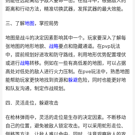
则能在远距离给予敌人要命一击。在战斗中，根据敌人的
距离和行动方法，精准切换武器，发挥武器的最大效能。
三、了解
地图
，掌控局势
地图是战斗的决定因素影响其中一个。玩家要深入了解每
张地图的地形地貌、
战略
要点和隐藏通道。在pvp玩法
中，提前规划好进攻和防守路线，利用地形优势配置埋伏
或进行
战略
转移。例如在一些有高低差的地图，可以占据
高处对低处的敌人进行火力压制。在pve玩法中，熟悉地图
能帮助玩家更快地找到资源和
躲避
危险，同时也能更好地
和队友沟通，制定作战规划。
四．灵活走位，躲避攻击
在枪林弹雨中，灵活的走位是生存的决定因素。不断移动
自己的位置，避免被敌人锁定攻击。可以采用蛇形走位、
侧移等方法，让敌人难以命中。同时，注意观察敌人的攻