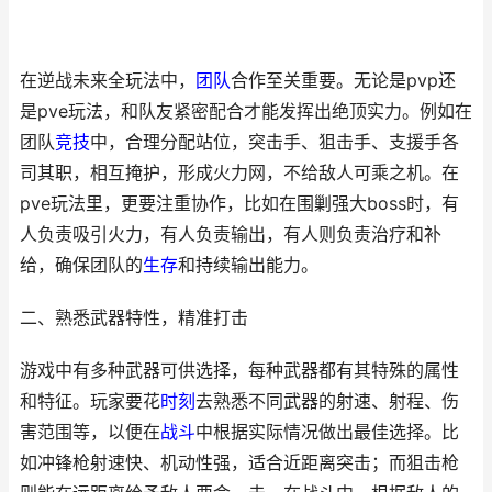
在逆战未来全玩法中，
团队
合作至关重要。无论是pvp还
是pve玩法，和队友紧密配合才能发挥出绝顶实力。例如在
团队
竞技
中，合理分配站位，突击手、狙击手、支援手各
司其职，相互掩护，形成火力网，不给敌人可乘之机。在
pve玩法里，更要注重协作，比如在围剿强大boss时，有
人负责吸引火力，有人负责输出，有人则负责治疗和补
给，确保团队的
生存
和持续输出能力。
二、熟悉武器特性，精准打击
游戏中有多种武器可供选择，每种武器都有其特殊的属性
和特征。玩家要花
时刻
去熟悉不同武器的射速、射程、伤
害范围等，以便在
战斗
中根据实际情况做出最佳选择。比
如冲锋枪射速快、机动性强，适合近距离突击；而狙击枪