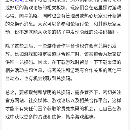
或好玩的游戏论坛的相关板块。玩家们会在这里探讨游戏
心得、同享策略，同时也会有管理员或热心玩家公开新鲜
的兑换码消息。大家可以多参和论坛讨论，和其他玩家互
动，说不定就能从众多的帖子中发现隐藏的兑换码福利。
除了这些之后，一些游戏合作平台也也许会有兑换码发
放。比如游戏和特定渠道联合推广时，该渠道会为玩家提
供唯一兑换码。因此，在下载游戏时留意一下下载渠道的
相关活动主题信息，或者关注和游戏有合作关系的其他平
台动态，也有机会领取到兑换码。
总之，要领取剑和黎明的兑换码，需多管齐下，密切关注
官方网站、社交媒体、游戏论坛以及相关合作平台，这样
才能不有失任何壹个获取珍贵兑换码的机会，让自己在游
戏中获取更多的资源和优势，畅享游戏趣味。