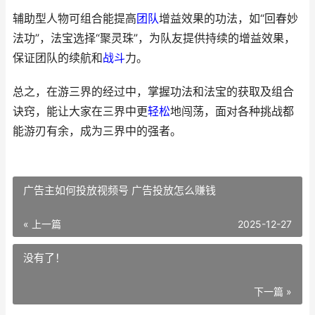
辅助型人物可组合能提高
团队
增益效果的功法，如“回春妙
法功”，法宝选择“聚灵珠”，为队友提供持续的增益效果，
保证团队的续航和
战斗
力。
总之，在游三界的经过中，掌握功法和法宝的获取及组合
诀窍，能让大家在三界中更
轻松
地闯荡，面对各种挑战都
能游刃有余，成为三界中的强者。
广告主如何投放视频号 广告投放怎么赚钱
« 上一篇
2025-12-27
没有了！
下一篇 »