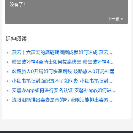
没有了！
下一篇 »
延伸阅读
燕云十六声爱的磨砺转圈圈成就如何达成 燕云十六州是哪个朝代
暗黑破坏神4圣骑士如何提高伤害 暗黑破坏神4圣骑士仲裁官
歧路旅人0开局如何快速刷钱 歧路旅人0开局神器
小红书笔记封面配置不了如何办 小红书笔记封面怎么编辑
安馨办app如何进行实名认证 安馨办app如何进入健康码
流眼泪能排出毒素是真的吗 流眼泪能排出毒素真的还是假的