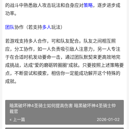
的战斗中熟悉敌人攻击玩法和自身应对
策略
，逐步进步成
功率。
团队
协作（若支持
多人
玩法）
若游戏支持多人合作，可和队友配合。队友之间相互照
应，分工协作，如一人负责吸引敌人注意力，另一人专注
于在合适时机发动要命一击，通过团队默契来更高效地完
成挑战，达成“爱的磨砺转圈圈”成就。只要按照上述策略要
点，不断尝试和摸索，相信你一定能成功解开这个特殊的
成就。
暗黑破坏神4圣骑士如何提高伤害 暗黑破坏神4圣骑士仲
裁官
« 上一篇
2026-01-02