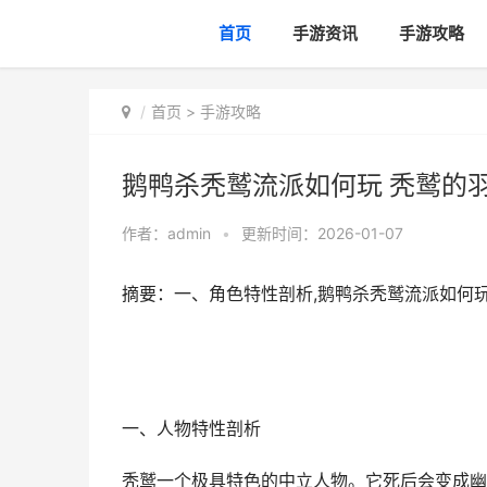
首页
手游资讯
手游攻略
首页
>
手游攻略
鹅鸭杀秃鹫流派如何玩 秃鹫的
作者：
admin
•
更新时间：2026-01-07
摘要：一、角色特性剖析,鹅鸭杀秃鹫流派如何玩
一、人物特性剖析
秃鹫一个极具特色的中立人物。它死后会变成幽