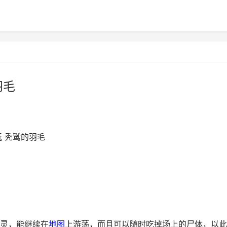
羽毛
 秃鹫的羽毛
灵，能继续在
地图
上游荡，而且可以随时吃掉场上的尸体，以此