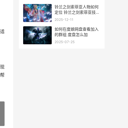
铃兰之剑索菲亚人物如何
定位 铃兰之剑索菲亚技能
加点攻略
2025-12-11
如何在度娘网盘查看加入
适
的群组 度盘怎么加
2025-07-25
现
帮
»