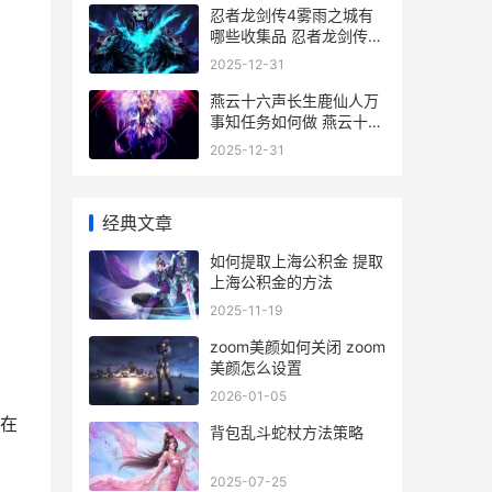
忍者龙剑传4雾雨之城有
哪些收集品 忍者龙剑传4-
1bgm
2025-12-31
燕云十六声长生鹿仙人万
事知任务如何做 燕云十六
声长生果在哪里
2025-12-31
经典文章
如何提取上海公积金 提取
上海公积金的方法
2025-11-19
zoom美颜如何关闭 zoom
美颜怎么设置
2026-01-05
在
背包乱斗蛇杖方法策略
2025-07-25