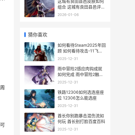
这城有良田县邑皮肤如何
组合 这城有良田县邑评定
不动了
2026-01-06
猜你喜欢
如何看待Steam2025年回
顾 如何看待攻击-11飞行
画面公开
2025-12-31
雨中冒险2感应肉钩成就
如何完成 雨中冒险2触发
系数
2025-12-31
周
铁路12306如何选连座座
位 12306怎么能选座
2025-12-31
酋长你别跑暴击混伤流如
何玩 酋长别打脸百度百科
可
2025-12-31