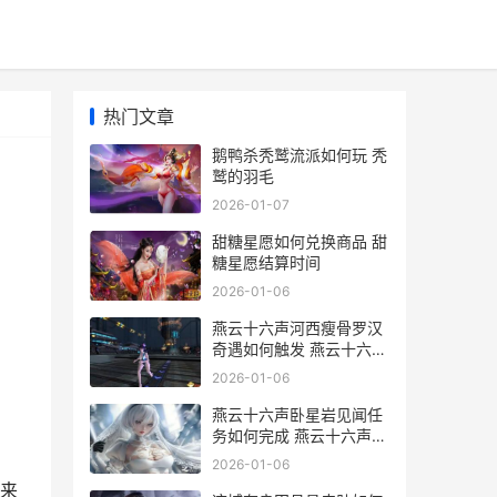
热门文章
鹅鸭杀秃鹫流派如何玩 秃
鹫的羽毛
2026-01-07
甜糖星愿如何兑换商品 甜
糖星愿结算时间
2026-01-06
燕云十六声河西瘦骨罗汉
奇遇如何触发 燕云十六声
河西地图
2026-01-06
燕云十六声卧星岩见闻任
务如何完成 燕云十六声卧
星岩蹊跷全收集
2026-01-06
来