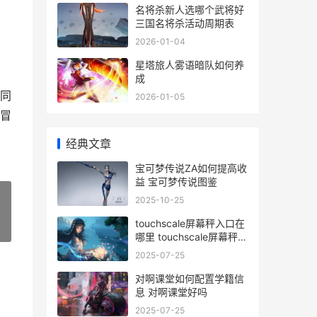
名将杀新人选哪个武将好
三国名将杀活动周期表
2026-01-04
星塔旅人雾语暗队如何养
成
同
2026-01-05
冒
经典文章
宝可梦传说ZA如何提高收
益 宝可梦传说图鉴
2025-10-25
touchscale屏幕秤入口在
»
哪里 touchscale屏幕秤入
口
2025-07-25
对啊课堂如何配置学籍信
息 对啊课堂好吗
2025-07-25