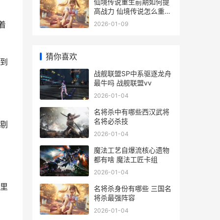
仙境传说重生前期如何提
高战力 仙境传说怎么重置
加点
着
2026-01-09
猜你喜欢
到
战舰联盟SP中系驱逐龙舟
最牛吗 战舰联盟vv
2026-01-04
名将杀中有哪些西汉武将
名将必杀技
剔
2026-01-04
魔法工艺自爆流核心遗物
都有啥 魔法工匠卡组
2026-01-04
里
名将杀身份有哪些 三国名
将杀最强阵容
2026-01-04