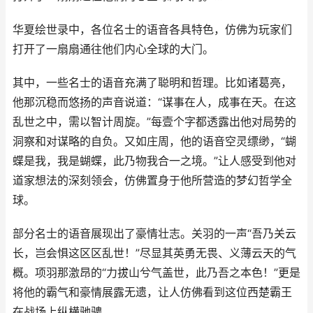
华夏绘世录中，各位名士的语音各具特色，仿佛为玩家们
打开了一扇扇通往他们内心全球的大门。
其中，一些名士的语音充满了聪明和哲理。比如诸葛亮，
他那沉稳而悠扬的声音说道：“谋事在人，成事在天。在这
乱世之中，需以智计周旋。”每壹个字都透露出他对局势的
洞察和对谋略的自负。又如庄周，他的语音空灵缥缈，“蝴
蝶是我，我是蝴蝶，此乃物我合一之境。”让人感受到他对
道家想法的深刻领会，仿佛置身于他所营造的梦幻哲学全
球。
部分名士的语音展现出了豪情壮志。关羽的一声“吾乃关云
长，岂会惧这区区乱世！”尽显其英勇无畏、义薄云天的气
概。项羽那激昂的“力拔山兮气盖世，此乃吾之本色！”更是
将他的霸气和豪情展露无遗，让人仿佛看到这位西楚霸王
在战场上纵横驰骋。