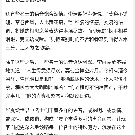
还有些名士的语音饱含深情。李清照轻声诉说：“莫道不销
魂，帘卷西风，人比黄花瘦。”那细腻的情感，委婉的语
调，将她的相思之苦表达得淋漓尽致。而柳永的“执手相看
泪眼，竟无语凝噎。”则把离别时的不舍和眷恋刻画得入木
三分，让人为之动容。
除了这些之后，一些名士的语音诙谐幽默。李白豪放不羁
地笑道：“人生得意须尽欢，莫使金樽空对月。今朝有酒今
朝醉，管他明日是和非！”那洒脱随性的话术，让人忍俊不
禁。程咬金大大咧咧地喊着：“俺老程可不怕啥困难，干就
完事儿！”他的直爽和憨态可掬跃然耳边。
华夏绘世录中名士们丰盛多样的语音，或聪明、或豪情、
或深情、或诙谐，构成了壹个丰盛多彩的声音画卷，让玩
家们能更深入地领略每一位名士的特殊魔力，沉浸在这个