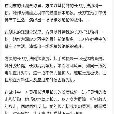
在明末的江湖全球里，方灵以其特殊的长刀打法独树一
帜。她作为渊虚之羽中的最佳新娘形象，长刀在她手中仿
佛有了生活，演绎出一场场精妙绝伦的战斗。...
在明末的江湖全球里，方灵以其特殊的长刀打法独树一
帜。她作为渊虚之羽中的最佳新娘形象，长刀在她手中仿
佛有了生活，演绎出一场场精妙绝伦的战斗。
方灵的长刀打法刚猛凌厉，起手式便是一记迅猛的直劈。
她身姿矫健，长刀高高举起，带着呼啸风声，如同一道闪
电般直扑对手。这一招不仅力量惊人，速度更是极快，往
往能在对手还未反应过来时便占据先机。
在战斗中，方灵擅长运用长刀的长度优势，进行灵活的攻
击和防御。她巧妙地舞动长刀，以刀身为屏障，抵挡敌人
的攻击，同时伺机反击。她的长刀招式变幻莫测，时而横
斩，时而斜挑，让人难以捉摸其下一步动作。