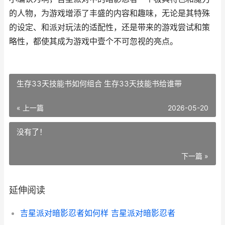
的人物，为游戏增添了丰盛的内容和趣味，无论是其特殊
的设定、和派对玩法的适配性，还是带来的游戏尝试和策
略性，都使其成为游戏中壹个不可忽视的亮点。
生存33天技能书如何组合 生存33天技能书给谁带
« 上一篇
2026-05-20
没有了！
下一篇 »
延伸阅读
吉星派对暗影忍者如何样 吉星派对暗影忍者