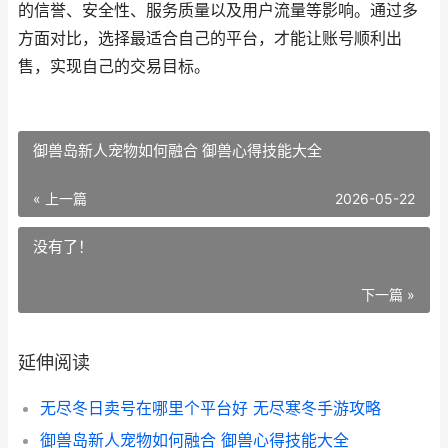
的信誉、安全性、服务质量以及用户流量等影响。通过多
方面对比，选择最适合自己的平台，才能让账号顺利出
售，实现自己的交易目标。
御兽岛新人宠物如何融合 御兽心得技能大全
« 上一篇
2026-05-22
没有了！
下一篇 »
延伸阅读
无尽冬日卖号在哪里个平台好 无尽寒冬手游攻略
御兽岛新人宠物如何融合 御兽心得技能大全