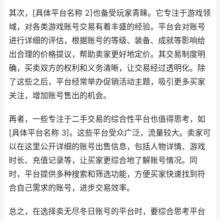
其次，[具体平台名称 2]也备受玩家青睐。它专注于游戏领
域，对各类游戏账号交易有着丰盛的经验。平台会对账号
进行详细的评估，根据账号的等级、装备、成就等影响给
出合理的价格提议，帮助卖家更好地定价。其交易制度明
确，买卖双方的权利和义务清晰，让交易经过透明化。除
了这些之后，平台经常举办促销活动主题，吸引更多买家
关注，增加账号售出的机会。
再者，一些专注于二手交易的综合性平台也值得思考，如
[具体平台名称 3]。这些平台受众广泛，流量较大。卖家可
以在这里公开详细的账号出售信息，包括人物详情、游戏
时长、充值记录等，让买家更综合地了解账号情况。同
时，平台提供多种搜索和筛选功能，方便买家快速找到符
合自己需求的账号，进步交易效率。
总之，在选择卖无尽冬日账号的平台时，要综合思考平台