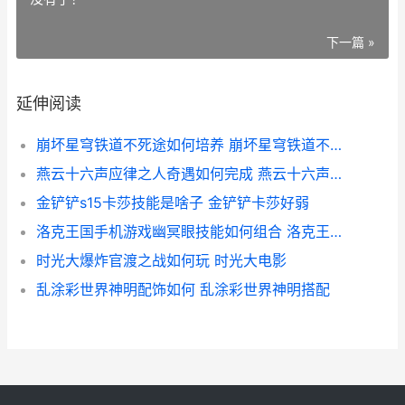
下一篇 »
延伸阅读
崩坏星穹铁道不死途如何培养 崩坏星穹铁道不死途背景故事
燕云十六声应律之人奇遇如何完成 燕云十六声律准石有什么用
金铲铲s15卡莎技能是啥子 金铲铲卡莎好弱
洛克王国手机游戏幽冥眼技能如何组合 洛克王国手机游戏彩色的马叫什么
时光大爆炸官渡之战如何玩 时光大电影
乱涂彩世界神明配饰如何 乱涂彩世界神明搭配