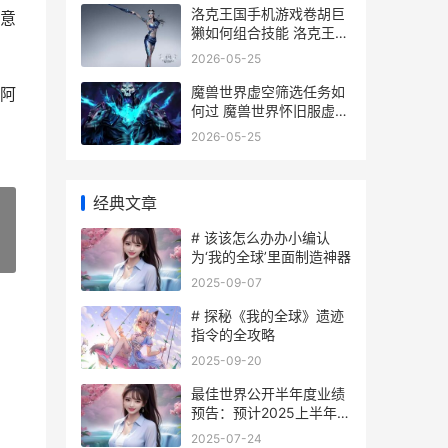
洛克王国手机游戏卷胡巨
意
獭如何组合技能 洛克王国
手游下载安装
2026-05-25
魔兽世界虚空筛选任务如
阿
何过 魔兽世界怀旧服虚空
鳐
2026-05-25
经典文章
# 该该怎么办办小编认
»
为‘我的全球’里面制造神器
2025-09-07
# 探秘《我的全球》遗迹
指令的全攻略
2025-09-20
最佳世界公开半年度业绩
预告：预计2025上半年扭
亏为盈 世界最佳11人
2025-07-24