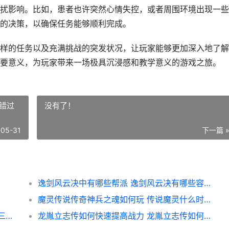
扰影响。比如，患者也许突然心情失控，或者周围环境出现一些
的决策，以确保任务能够顺利完成。
样的任务以及充满挑战的突发状况，让玩家能够更加深入地了解
要意义，为玩家带来一场极具沉浸感和教学意义的游戏之旅。
错过
没有了！
-05-31
下一篇 
逸剑风云决中有哪些帮派 逸剑风云决有哪些容易错过的支线?触发条件是什么?
魔灵传说传奇神兵之魂如何玩 传说魔灵什么时候刷
新三国志曹操传第二章典范玩法如何收集 新三国志曹操传地宫幽灵骑士怎么打
龙胤立志传如何快速提高战力 龙胤立志传如何晋升弟子