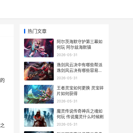
热门文章
阿尔茨海默守护第三幕如
何玩 阿尔兹海默镇
2026-05-31
逸剑风云决中有哪些帮派
逸剑风云决有哪些容易错
过的支线?触发条件是什
2026-05-31
的
么?
王者灵宝如何更换 灵宝碎
片如何获得
2026-05-31
魔灵传说传奇神兵之魂如
何玩 传说魔灵什么时候刷
2026-05-31
之