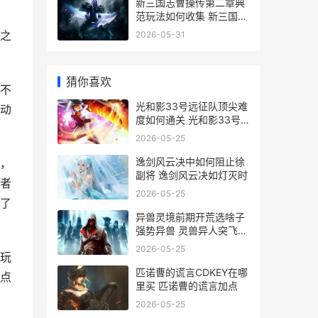
新三国志曹操传第二章典
范玩法如何收集 新三国志
曹操传地宫幽灵骑士怎么
之
2026-05-31
打
猜你喜欢
不
光和影33号远征队顶尖难
动
度如何通关 光和影33号
远征队剧情
2026-05-25
逸剑风云决中如何阻止徐
，
副将 逸剑风云决如灯灭时
者
2026-05-25
了
异兽灵境前期开荒选啥子
强势异兽 灵兽异人突飞猛
进任务选哪个
2026-05-25
玩
匹诺曹的谎言CDKEY在哪
点
里买 匹诺曹的谎言加点
2026-05-25