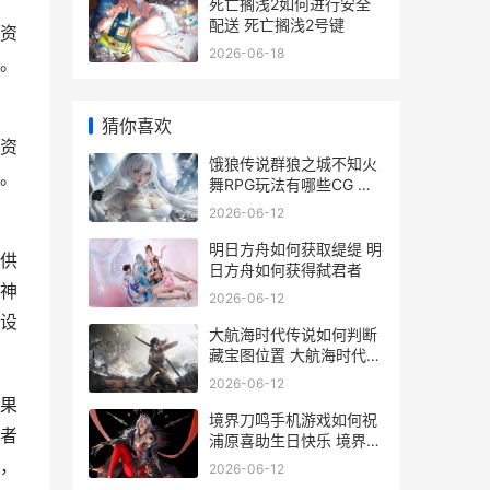
死亡搁浅2如何进行安全
配送 死亡搁浅2号键
资
2026-06-18
。
猜你喜欢
资
饿狼传说群狼之城不知火
。
舞RPG玩法有哪些CG 饿
狼传说群狼之城
2026-06-12
明日方舟如何获取缇缇 明
供
日方舟如何获得弑君者
神
2026-06-12
设
大航海时代传说如何判断
藏宝图位置 大航海时代传
说兑换码
2026-06-12
果
境界刀鸣手机游戏如何祝
者
浦原喜助生日快乐 境界斩
魄刀异闻录在线观看
，
2026-06-12