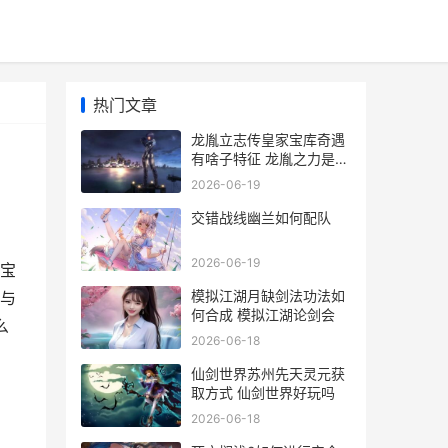
热门文章
龙胤立志传皇家宝库奇遇
有啥子特征 龙胤之力是怎
么产生的
2026-06-19
交错战线幽兰如何配队
2026-06-19
宝
模拟江湖月缺剑法功法如
与
何合成 模拟江湖论剑会
么
2026-06-18
仙剑世界苏州先天灵元获
取方式 仙剑世界好玩吗
2026-06-18