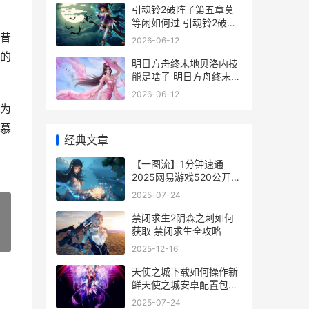
引魂铃2破阵子第五章莫
等闲如何过 引魂铃2破阵
子免广告下载
昔
2026-06-12
的
明日方舟终末地贝洛内技
能是啥子 明日方舟终末地
官网
2026-06-12
为
慕
经典文章
【一图流】1分钟速通
2025网易游戏520公开会
一图流pv
2025-07-24
禁闭求生2阴森之刺如何
获取 禁闭求生全攻略
»
2025-12-16
天使之城下载如何操作新
鲜天使之城安卓配置包下
载地址集合 天使之城
2025-07-24