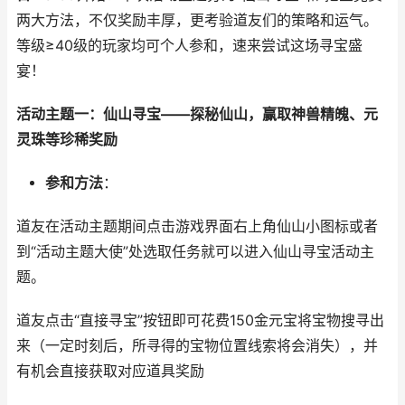
两大方法，不仅奖励丰厚，更考验道友们的策略和运气。
等级
≥40
级的玩家均可个人参和，速来尝试这场寻宝盛
宴！
活动主题一：仙山寻宝
——
探秘仙山，赢取神兽精魄、元
灵珠等珍稀奖励
参和方法
：
道友在活动主题期间点击游戏界面右上角仙山小图标或者
到“活动主题大使”处选取任务就可以进入仙山寻宝活动主
题。
道友点击“直接寻宝”按钮即可花费
150
金元宝将宝物搜寻出
来（一定时刻后，所寻得的宝物位置线索将会消失），并
有机会直接获取对应道具奖励