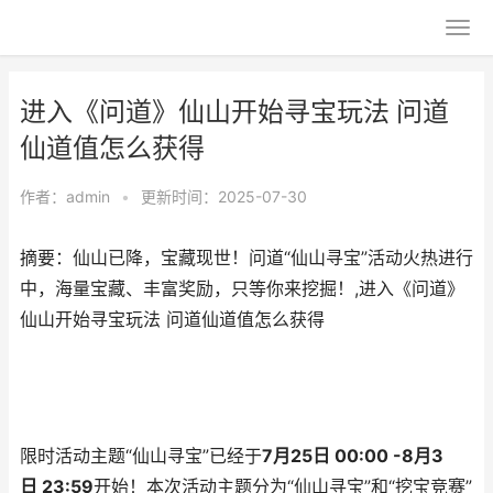
进入《问道》仙山开始寻宝玩法 问道
仙道值怎么获得
作者：
admin
•
更新时间：2025-07-30
摘要：仙山已降，宝藏现世！问道“仙山寻宝”活动火热进行
中，海量宝藏、丰富奖励，只等你来挖掘！,进入《问道》
仙山开始寻宝玩法 问道仙道值怎么获得
限时活动主题
“
仙山寻宝
”
已经于
7
月
25
日
00:00 -8
月
3
日
23:59
开始！本次活动主题分为
“
仙山寻宝
”
和
“
挖宝竞赛
”