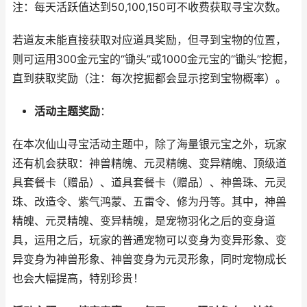
注：每天活跃值达到
50,100,150
可不收费获取寻宝次数。
若道友未能直接获取对应道具奖励，但寻到宝物的位置，
则可运用
300
金元宝的“锄头”或
1000
金元宝的“锄头”挖掘，
直到获取奖励（注：每次挖掘都会显示挖到宝物概率）。
活动主题奖励
：
在本次仙山寻宝活动主题中，除了海量银元宝之外，玩家
还有机会获取：神兽精魄、元灵精魄、变异精魄、顶级道
具套餐卡（赠品）、道具套餐卡（赠品）、神兽珠、元灵
珠、改造令、紫气鸿蒙、五雷令、修为丹等。其中，神兽
精魄、元灵精魄、变异精魄，是宠物羽化之后的变身道
具，运用之后，玩家的普通宠物可以变身为变异形象、变
异变身为神兽形象、神兽变身为元灵形象，同时宠物成长
也会大幅提高，特别珍贵！