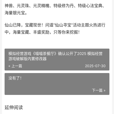
神兽、元灵珠、元灵精魄、特级修为丹、特级心法宝典、
海量银元宝。
仙山已降，宝藏现世！问道
“
仙山寻宝
”
活动主题火热进行
中，海量宝藏、丰盛奖励，只等你来挖掘！
模拟经营游戏《喵喵茶餐厅》确认公开了2025 模拟经营
游戏破解版内置修改器
« 上一篇
2025-07-30
没有了！
下一篇 »
延伸阅读