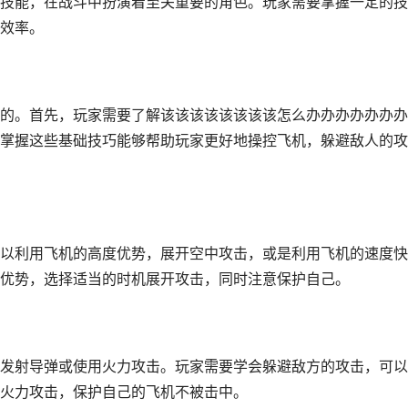
技能，在战斗中扮演着至关重要的角色。玩家需要掌握一定的技
效率。
的。首先，玩家需要了解该该该该该该该该怎么办办办办办办办
掌握这些基础技巧能够帮助玩家更好地操控飞机，躲避敌人的攻
以利用飞机的高度优势，展开空中攻击，或是利用飞机的速度快
优势，选择适当的时机展开攻击，同时注意保护自己。
发射导弹或使用火力攻击。玩家需要学会躲避敌方的攻击，可以
火力攻击，保护自己的飞机不被击中。