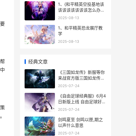
1、{和平精英空投基地该
该该该该该该该怎么办办
办办办办办办}
2025-08-13
要
1、和平精英恐龙展厅教
学
2025-08-13
帮
经典文章
中
《三国如龙传》新服等你
来战官方版三国如龙传下
载一并送上 三国如龙传神
2025-07-24
魔版最强阵容
《自由足球经典服》6月4
日新版上线 自由足球好玩
策
吗
2025-07-24
。
剑鸣夏至 剑鸣以匣,期之
以声什么意思
2025-07-24