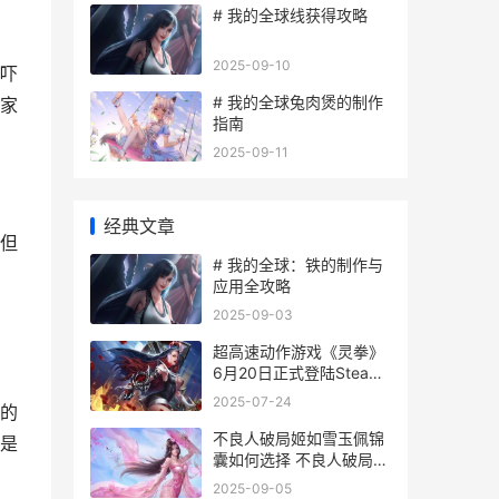
# 我的全球线获得攻略
2025-09-10
吓
# 我的全球兔肉煲的制作
家
指南
2025-09-11
经典文章
但
# 我的全球：铁的制作与
应用全攻略
2025-09-03
超高速动作游戏《灵拳》
6月20日正式登陆Steam
平台 高速动作推理游戏
2025-07-24
的
不良人破局姬如雪玉佩锦
是
囊如何选择 不良人破局姬
如雪皮肤怎么获得
2025-09-05