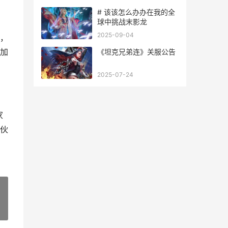
# 该该怎么办办在我的全
球中挑战末影龙
2025-09-04
，
加
《坦克兄弟连》关服公告
2025-07-24
家
伙
»