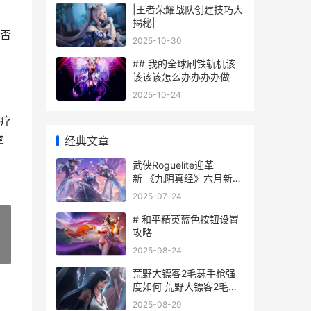
|王者荣耀战队创建技巧大
揭秘|
否
2025-10-30
## 我的全球刷铁轨机该
该该该怎么办办办办做
2025-10-24
疗
掌
经典文章
武侠Roguelite迎革
新 《九阴真经》六月新版
前瞻
2025-07-24
# 和平精英蓝色按钮设置
攻略
2025-08-24
»
荒野大镖客2毛瑟手枪强
度如何 荒野大镖客2毛瑟
枪用什么子弹
2025-08-29