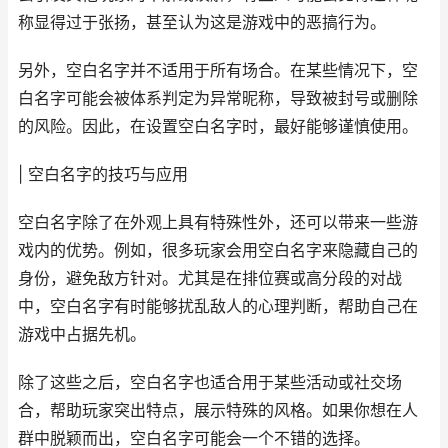
称显得过于张扬，甚至认为这是游戏中的恶搞行为。
另外，空白名字并不适用于所有场合。在某些情况下，空
白名字可能会被体系判定为异常昵称，导致被封号或删除
的风险。因此，在设置空白名字时，最好能够谨慎使用。
| 空白名字的技巧与应用
空白名字除了在外观上具有特殊性外，还可以带来一些游
戏内的优势。例如，很多玩家会用空白名字来隐藏自己的
身份，避免敌方针对。尤其是在排位赛或高分段的对战
中，空白名字有时能够扰乱敌人的心理判断，帮助自己在
游戏中占据先机。
除了这些之后，空白名字也适合用于某些活动或社交场
合，帮助玩家突出特点，展示特殊的风格。如果你想在人
群中脱颖而出，空白名字可能会一个不错的选择。