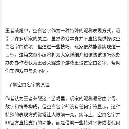
王者荣耀中，空白名字作为一种特殊的昵称表现方式，吸
引了许多玩家的关注。虽然游戏本身并不直接提供修改空
白名字的选项，但通过一些技巧，玩家依然能够实现这一
目标。这篇文章小编将将为大家详细介绍该该该该怎么办
办办办作者认为王者荣耀这个游戏里设置空白名字，帮助
你在游戏中与众不同。
| 了解空白名字的原理
作者认为王者荣耀这个游戏里，玩家的昵称通常由字母、
数字和符号构成，但空白名字却没有任何字符显示，这种
特殊的表现方式常常让人眼前一亮。实际上，空白名字并
非官方直接支持的功能，而是借助一些特殊字符或者代码