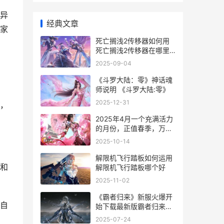
异
经典文章
家
死亡搁浅2传移器如何用
死亡搁浅2传移器在哪里
建
2025-09-04
《斗罗大陆：零》神话魂
师说明 《斗罗大陆:零》
2025-12-31
，
2025年4月一个充满活力
的月份，正值春季，万物
复苏。下面内容是一些关
2025-10-14
于2025年4月的关键日期
和可能的事件：
解限机飞行踏板如何运用
和
解限机飞行踏板哪个好
2025-11-02
《霸者归来》新服火爆开
自
始下载最新版霸者归来迎
接新征程 电影霸者
2025-07-24