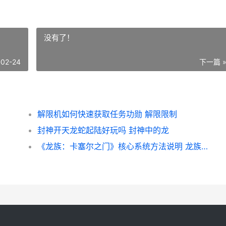
没有了！
-02-24
下一篇 
解限机如何快速获取任务功勋 解限限制
封神开天龙蛇起陆好玩吗 封神中的龙
《龙族：卡塞尔之门》核心系统方法说明 龙族卡塞尔之门破解版