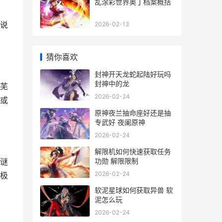
乱涂彩世界奥丁档案概括
说
2026-02-13
猜你喜欢
封神开天龙蛇起陆好玩吗
封神中的龙
芜
2026-02-24
或
原神夜兰抽命座好还是抽
专武好 夜阑原神
2026-02-24
解限机如何快速获取任务
功勋 解限限制
谜
2026-02-24
极
软泥星球如何获取异兽 软
泥怎么玩
2026-02-24