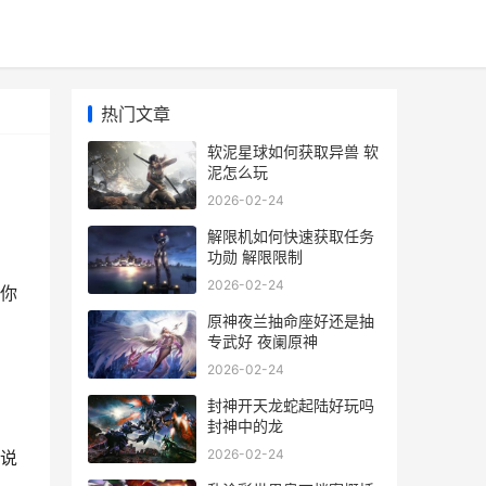
热门文章
软泥星球如何获取异兽 软
泥怎么玩
2026-02-24
解限机如何快速获取任务
功勋 解限限制
2026-02-24
你
原神夜兰抽命座好还是抽
专武好 夜阑原神
2026-02-24
封神开天龙蛇起陆好玩吗
封神中的龙
2026-02-24
说