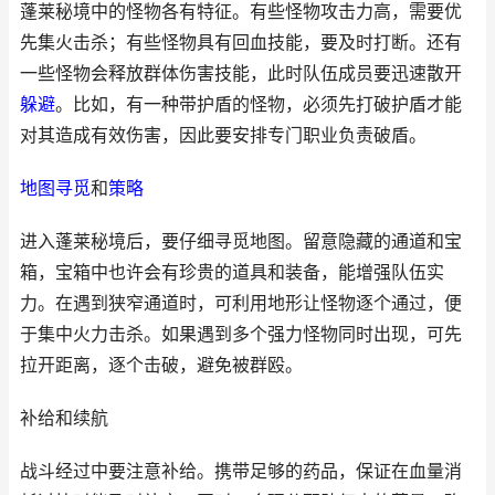
蓬莱秘境中的怪物各有特征。有些怪物攻击力高，需要优
先集火击杀；有些怪物具有回血技能，要及时打断。还有
一些怪物会释放群体伤害技能，此时队伍成员要迅速散开
躲避
。比如，有一种带护盾的怪物，必须先打破护盾才能
对其造成有效伤害，因此要安排专门职业负责破盾。
地图
寻觅
和
策略
进入蓬莱秘境后，要仔细寻觅地图。留意隐藏的通道和宝
箱，宝箱中也许会有珍贵的道具和装备，能增强队伍实
力。在遇到狭窄通道时，可利用地形让怪物逐个通过，便
于集中火力击杀。如果遇到多个强力怪物同时出现，可先
拉开距离，逐个击破，避免被群殴。
补给和续航
战斗经过中要注意补给。携带足够的药品，保证在血量消