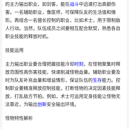
的主力输出职业，如剑客，能在
战斗
中迅速打出高额伤
害。一名辅助职业，像医师，可保障队友的生活值和情
形。再组合一名擅长控制的职业，比如术士，用于限制敌
人行动。当然，队伍成员之间要相互配合默契，熟悉各自
职业技能的释放时机。
技能运用
主力输出职业要合理把握技能冷却
时刻
，在怪物聚集时释
放范围性高伤害技能，快速削减怪物血量。辅助职业要及
时为队友补充血量和增益情形，保证队伍的
生存
能力。控
制职业要精准释放控制技能，打断怪物的决定因素技能释
放，打乱敌方节拍。例如，术士可运用定身技能让怪物无
法靠近，为输出
创新
安全输出环境。
怪物特性解析