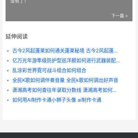
没有了！
下一篇 »
延伸阅读
古今2风起蓬莱如何通关蓬莱秘境 古今2风起蓬莱官网
亿万光年游隼级防护型巡洋舰如何进行武器装配主推 亿光年多大了
乱涂彩世界霓可战斗组合如何组合
全民K歌如何调伴奏音量 全民k歌如何调出好声音
潇湘高考如何查往年录取分数线 潇湘高考如何查询单招学校操作流程
如何用AI制作卡通小狮子头像 ai制作卡通