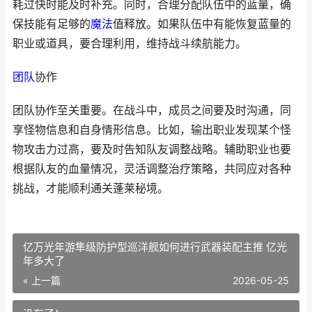
耗过快时能及时补充。同时，合理分配队伍中的蓝量，确
保技能有足够的
魔法
值释放。如果队伍中有能恢复蓝量的
职业或道具，要合理利用，维持战斗续航能力。
团队
协作
团队协作至关重要。在战斗中，成员之间要及时沟通，同
享怪物信息和自身情形信息。比如，输出职业发现某个怪
物攻击力过高，要及时告知队友调整战略。辅助职业也要
根据队友的血量情况，灵活调整治疗策略，共同应对各种
挑战，才能顺利通关蓬莱秘境。
亿万光年游隼级防护型巡洋舰如何进行武器装配主推 亿光
年多大了
« 上一篇
2026-05-25