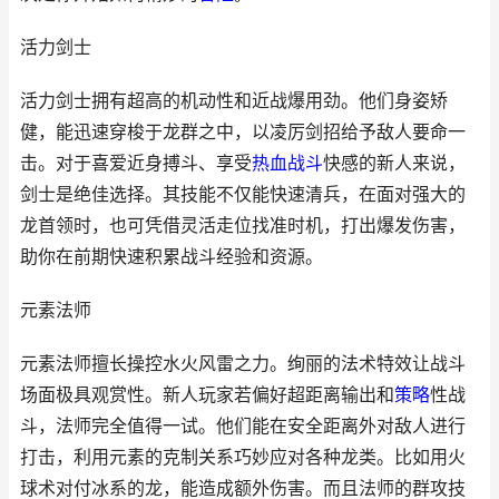
活力剑士
活力剑士拥有超高的机动性和近战爆用劲。他们身姿矫
健，能迅速穿梭于龙群之中，以凌厉剑招给予敌人要命一
击。对于喜爱近身搏斗、享受
热血
战斗
快感的新人来说，
剑士是绝佳选择。其技能不仅能快速清兵，在面对强大的
龙首领时，也可凭借灵活走位找准时机，打出爆发伤害，
助你在前期快速积累战斗经验和资源。
元素法师
元素法师擅长操控水火风雷之力。绚丽的法术特效让战斗
场面极具观赏性。新人玩家若偏好超距离输出和
策略
性战
斗，法师完全值得一试。他们能在安全距离外对敌人进行
打击，利用元素的克制关系巧妙应对各种龙类。比如用火
球术对付冰系的龙，能造成额外伤害。而且法师的群攻技