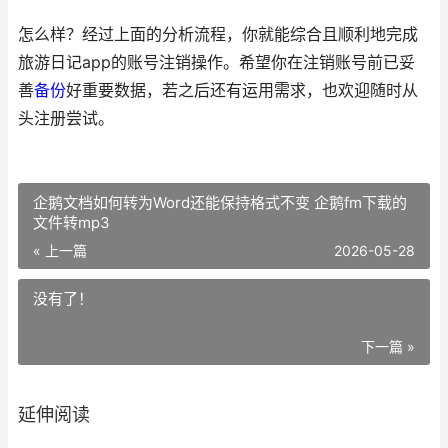
怎么样？经过上面的分析流程，你就能综合且顺利地完成
旅游日记app的账号注销操作。希望你在注销账号前已妥
善
备份
好重要数据，若之后还有运用需求，也欢迎随时从
头注册尝试。
企鹅文档如何转为Word还能保持格式不变 企鹅fm下载的
文件转mp3
« 上一篇
2026-05-28
没有了！
下一篇 »
延伸阅读