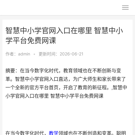
智慧中小学官网入口在哪里 智慧中小
学平台免费网课
作者：
admin
•
更新时间：2026-06-21
摘要：在当今数字化时代，教育领域也在不断创新与变
革。智慧中小学官网入口直达，为广大师生和家长带来了
一个全新的官方平台首页，开启了教育的新征程。,智慧中
小学官网入口在哪里 智慧中小学平台免费网课
在当今数字化时代，
教学
领域也在不断创造和变革。聪明