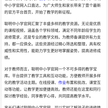
中小学官网入口直达，为广大师生和家长带来了壹个最新
的官方平台首页，开始了教学的新征程。
聪明中小学官网汇聚了丰盛多样的教学资源。无论是优质
的课程视频，涵盖各个学科领域，满足不同年龄段学生的
进修需求，还是专业的教学文档，为教师备课提供有力支
持，都一应俱全。这些资源经过精心筛选和整理，具有权
威性和实用性，能助力学生更好地掌握姿势，提高进修成
绩。
对于教师而言，聪明中小学官网一个不可多得的教学宝
库。平台提供了教学工具和互动功能，方便教师开展多样
化的教学活动主题。在线授课、
作业
布置和批改、课堂互
动等功能，让教学更加便捷高效。教师还能在这里和同行
探讨教学经验，同享教学心得，共同提高教学水平。
家长们通过聪明中小学官网，可以实时了解孩子的进修情