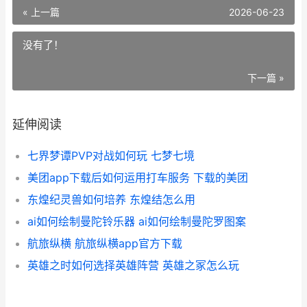
« 上一篇
2026-06-23
没有了！
下一篇 »
延伸阅读
七界梦谭PVP对战如何玩 七梦七境
美团app下载后如何运用打车服务 下载的美团
东煌纪灵兽如何培养 东煌结怎么用
ai如何绘制曼陀铃乐器 ai如何绘制曼陀罗图案
航旅纵横 航旅纵横app官方下载
英雄之时如何选择英雄阵营 英雄之冢怎么玩