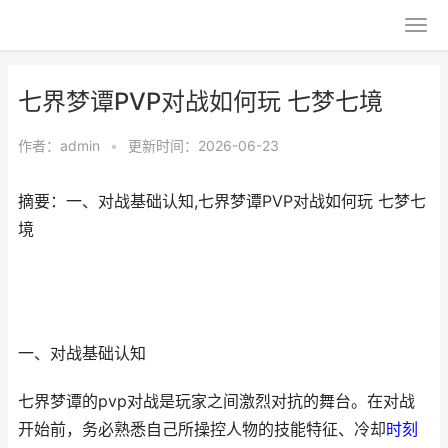
七界梦谭PVP对战如何玩 七梦七境
作者：
admin
•
更新时间：2026-06-23
摘要：一、对战基础认知,七界梦谭PVP对战如何玩 七梦七
境
一、对战基础认知
七界梦谭的pvp对战是玩家之间激烈对抗的舞台。在对战
开始前，务必熟悉自己所操控人物的技能特征、冷却
时刻