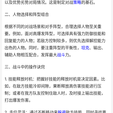
以及优势劣势对局情况。这是制定对战
策略
的基石。
二、人物选择和阵型组合
根据不同的对战场景和对手阵型，合理选择人物至关重
要。例如，面对高爆发阵型，可选择具有强力防御技能和
回复能力的人物；若敌方控制较多，则优先选择解控能力
出色的人物。同时，要注重阵型的平衡性，
坦克
、输出、
辅助人物相互配合，发挥最大
战斗
力。
三、战斗中的操作诀窍
1. 技能释放时机：把握好技能的释放时机是决定因素。比
如，在敌方技能冷却间隙，果断释放高伤害技能进行压
制；或者在我方队友控制住敌人时，及时接上输出技能，
打出爆发伤害。
2. 走位灵活：通过不断移动来
躲避
敌方技能，同时寻找更