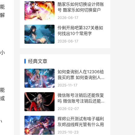
酷家乐如何切换设计师账
能
号 酷家乐如何切换窗户
解
2026-06-17
伶俐开局吧第327关巷如
何找出10个常用字
2026-06-17
小
经典文章
如何查询别人在12306给
我买的票 如何查询别人在
酒店住过
2025-11-17
能
微信账号注销后还能恢复
或
吗 微信账号注销后还能查
到转账记录吗
2026-02-07
辉烬公开测试有啥子福利
小
灰烬战线辉光管有什么用
2025-10-23