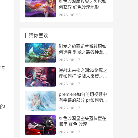
红色沙漠腐败尖牙齿轮如
何获取 红色沙漠地形
2026-06-23
交
猜你喜欢
驯龙之旅菲诺兰斯转职如
何选择 驯龙之路各种龙吃
什么
2026-06-17
评
逆战未来樱之渊S2终焉之
樱如何打 逆战未来樱之渊
boss
2026-06-17
premiere如何剪切视频中
有字幕的部分 pr如何剪切
画面的一部分
的
2026-06-17
红色沙漠星座头盔位置在
哪里 红色 沙漠
2026-06-17