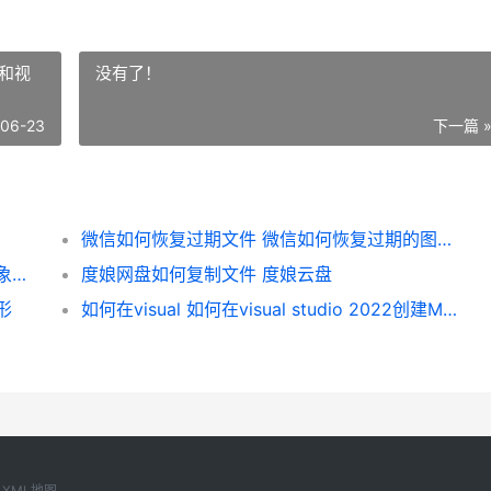
和视
没有了！
-06-23
下一篇 
微信如何恢复过期文件 微信如何恢复过期的图片和视频
王者万象棋大河交锋流阵型如何组合 王者万象棋大河怎么玩
度娘网盘如何复制文件 度娘云盘
形
如何在visual 如何在visual studio 2022创建MFC项目
XML地图