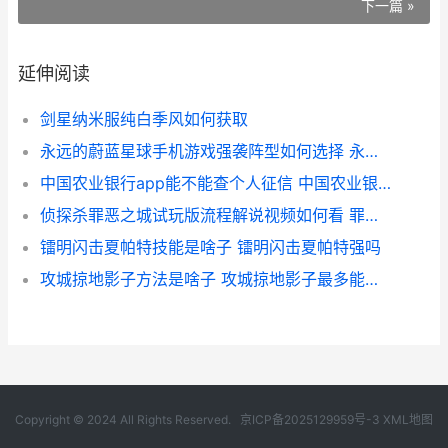
下一篇 »
延伸阅读
剑星纳米服纯白季风如何获取
永远的蔚蓝星球手机游戏强袭阵型如何选择 永远的蔚蓝星球无限钻石版
中国农业银行app能不能查个人征信 中国农业银行app怎么截图
侦探杀罪恶之城试玩版流程解说视频如何看 罪恶之城 大开杀戒
镭明闪击夏帕特技能是啥子 镭明闪击夏帕特强吗
攻城掠地影子方法是啥子 攻城掠地影子最多能存多少
Copyright © 2024 All Rights Reserved.
京ICP备2025129959号-3
XML地图