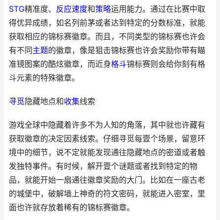
STG
精准度、
反应速度
和
策略
运用能力。通过在比赛中取
得优异成绩，如名列前茅或者达到特定的分数标准，就能
获取相应的锦标赛徽章。而且，不同类型的锦标赛也许会
有不同
主题
的徽章，像是狙击锦标赛也许会奖励你带有瞄
准镜图案的酷炫徽章，而近身
格斗
锦标赛则会给你刻有格
斗元素的特殊徽章。
寻觅
隐藏地点和
收集
线索
游戏全球中隐藏着许多不为人知的角落，其中就也许藏有
获取徽章的决定因素线索。仔细寻觅每壹个场景，留意环
境中的细节，说不定就能发现通往隐藏地点的密道或者触
发独特事件。有时候，解开壹个谜题或者找到特定的物
品，就能开始一扇通往徽章奖励的大门。比如在一座古老
的城堡中，破解墙上神奇的符文密码，就能进入密室，里
面也许就存放着稀有的锦标赛徽章。