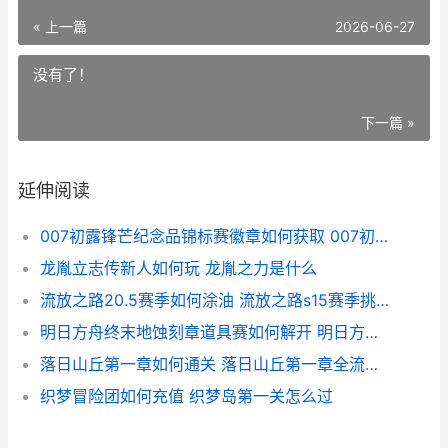
« 上一篇
2026-06-27
没有了！
下一篇 »
延伸阅读
007初露锋芒纪念品锦标赛徽章如何获取 007初露锋芒纪念品
龙胤立志传新人如何玩 龙胤之力是什么
流放之路20.5赛季如何涂油 流放之路s15赛季挑战
明日方舟终末地蚀刻章道具赛如何解开 明日方舟终末地云玩
落日山丘第一章如何通关 落日山丘第一章全流程攻略图文
织梦冒险团如何充值 织梦岛第一关怎么过