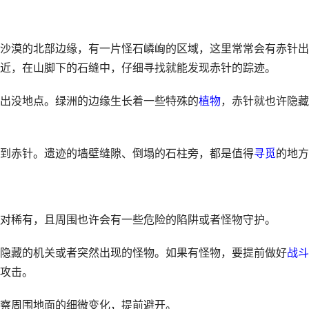
沙漠的北部边缘，有一片怪石嶙峋的区域，这里常常会有赤针出
近，在山脚下的石缝中，仔细寻找就能发现赤针的踪迹。
出没地点。绿洲的边缘生长着一些特殊的
植物
，赤针就也许隐藏
到赤针。遗迹的墙壁缝隙、倒塌的石柱旁，都是值得
寻觅
的地方
对稀有，且周围也许会有一些危险的陷阱或者怪物守护。
隐藏的机关或者突然出现的怪物。如果有怪物，要提前做好
战斗
攻击。
察周围地面的细微变化，提前避开。