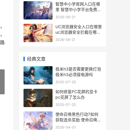
智慧中小学官网入口在哪
里 智慧中小学平台免费网
课
2026-06-21
，
UC浏览器安全入口在哪里
uc浏览器安全拦截在哪里
，
关闭
2026-06-21
路
经典文章
极米h3是否需要更换灯泡
极米h3必须接电源吗
2025-07-25
»
如何修复PC花屏的显卡
pc花屏了怎么办
2025-07-25
使命召唤黑色行动7如何
获取连杀奖励 使命召唤黑
色行动有几部
2026-04-01