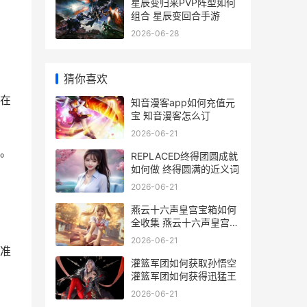
星辰变归来PVP阵型如何
组合 星辰变回合手游
2026-06-28
猜你喜欢
在
知音漫客app如何充值元
宝 知音漫客怎么订
2026-06-21
。
REPLACED终得团圆成就
如何做 终得圆满的近义词
2026-06-21
燕云十六声皇宫宝箱如何
全收集 燕云十六声皇宫福
宁殿宝箱
2026-06-21
准
灌篮军团如何获取孙悟空
灌篮军团如何获得迅猛王
2026-06-21