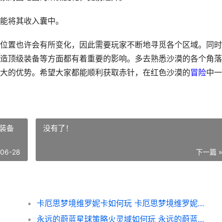
能将其收入囊中。
位置也许会有所变化，因此需要玩家不断地寻觅各个区域。同时
造顶级装备等方面都有着重要的影响。多去熟悉沙漠的各个角落
大的优势。希望大家都能顺利获取赤针，在红色沙漠的
冒险
中一
装备
没有了！
-06-28
下一篇 
卡厄思梦境维罗妮卡如何玩 卡厄思梦境维罗妮卡装备
永远的蔚蓝星球策略火灵域如何玩 永远的蔚蓝星球金色专区