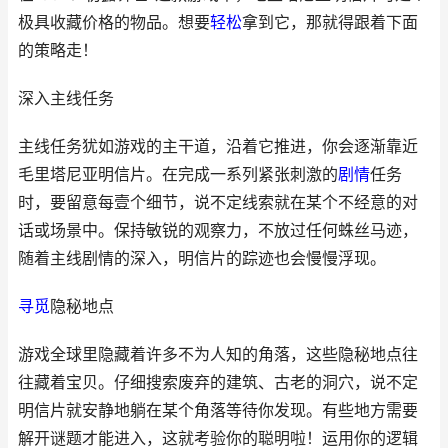
极具收藏价格的物品。想要
轻松
拿到它，那就得跟着下面
的策略走！
深入主线任务
主线任务犹如游戏的主干道，沿着它推进，你会逐渐靠近
毛里塔尼亚明信片。在完成一系列紧张刺激的
剧情
任务
时，要留意每壹个细节，说不定线索就在某个不经意的对
话或场景中。保持敏锐的观察力，不放过任何蛛丝马迹，
随着主线剧情的深入，明信片的踪迹也会慢慢浮现。
寻觅
隐秘地点
游戏全球里隐藏着许多不为人知的角落，这些隐秘地点往
往藏着宝贝。仔细搜索废弃的建筑、古老的洞穴，说不定
明信片就安静地躺在某个角落等待你发现。有些地方需要
解开谜题才能进入，这就考验你的聪明啦！运用你的逻辑