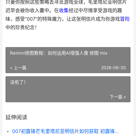
只要你按照这些策略去寻觅游戏全球，毛里塔尼亚明信片
迟早会被你收入囊中。在
收集
经过中尽情享受游戏的趣
味，感受“007”的特殊魔力，让这张明信片成为你游戏
冒险
中的珍贵纪念！
Remini修图教程：如何运用AI增强人像 修图 mix
« 上一篇
2026-06-30
没有了！
下一篇 »
延伸阅读
007初露锋芒毛里塔尼亚明信片如何获取 初露锋芒演员表