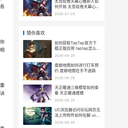
太吾绘卷天幕心帷新人如
各
何开局 太吾绘卷天幕心帷
手机版
2026-07-05
猜你喜欢
你
如何获取TapTap官方下
载正版应用 taptap怎么领
相
取兑换码
2026-06-29
度娘地图如何进行打车预
约 度娘地图在手不迷路
2026-06-29
重
天正暖通三维模型如何查
看 天正暖通建模
诀
2026-06-29
UC浏览器访问论坛网页无
法上传附件如何化解 uc浏
览器访问设置在哪
2026-06-29