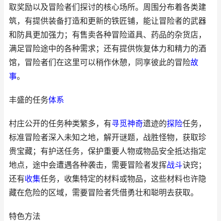
取奖励以及冒险者们探讨的核心场所。周围分布着各类建
筑，有提供装备打造和更新的铁匠铺，能让冒险者的武器
和防具更加强力；有售卖各种冒险道具、药品的杂货店，
满足冒险途中的各种需求；还有提供恢复体力和精力的酒
馆，冒险者们在这里可以稍作休憩，同享彼此的冒险
故
事
。
丰盛的任务
体系
村庄公开的任务种类繁多，有
寻觅
神奇
遗迹的
探险
任务，
标准冒险者深入未知之地，解开谜题，战胜怪物，获取珍
贵宝藏；有护送任务，保护重要人物或物品安全抵达指定
地点，途中会遭遇各种袭击，需要冒险者发挥
战斗
诀窍；
还有
收集
任务，收集特定的材料或物品，这些材料也许隐
藏在危险的区域，需要冒险者凭借勇壮和聪明去获取。
特色方法