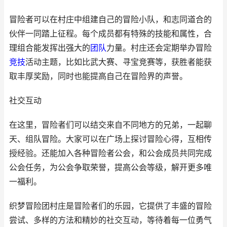
冒险者可以在村庄中组建自己的冒险小队，和志同道合的
伙伴一同踏上征程。每个成员都有特殊的技能和属性，合
理组合能发挥出强大的
团队
力量。村庄还会定期举办冒险
竞技
活动主题，比如比武大赛、寻宝竞赛等，获胜者能获
取丰厚奖励，同时也能提高自己在冒险界的声誉。
社交互动
在这里，冒险者们可以结交来自不同地方的兄弟，一起聊
天、组队冒险。大家可以在广场上探讨冒险心得，互相传
授经验。还能加入各种冒险者公会，和公会成员共同完成
公会任务，为公会争取荣誉，提高公会等级，解开更多唯
一福利。
织梦冒险团村庄是冒险者们的乐园，它提供了丰盛的冒险
尝试、多样的方法和精妙的社交互动，等待着每一位勇气