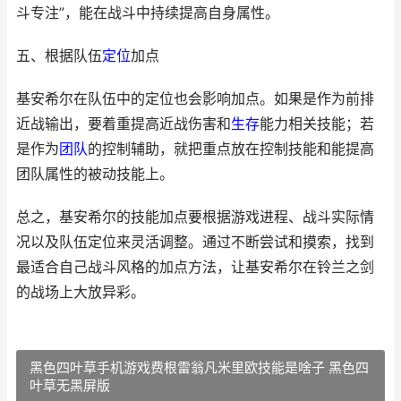
斗专注”，能在战斗中持续提高自身属性。
五、根据队伍
定位
加点
基安希尔在队伍中的定位也会影响加点。如果是作为前排
近战输出，要着重提高近战伤害和
生存
能力相关技能；若
是作为
团队
的控制辅助，就把重点放在控制技能和能提高
团队属性的被动技能上。
总之，基安希尔的技能加点要根据游戏进程、战斗实际情
况以及队伍定位来灵活调整。通过不断尝试和摸索，找到
最适合自己战斗风格的加点方法，让基安希尔在铃兰之剑
的战场上大放异彩。
黑色四叶草手机游戏费根雷翁凡米里欧技能是啥子 黑色四
叶草无黑屏版