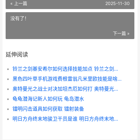
« 上一篇
2025-11-30
没有了！
下一篇 »
延伸阅读
铃兰之剑基安希尔如何选择技能加点 铃兰之剑基安希尔最忌三种东西
黑色四叶草手机游戏费根雷翁凡米里欧技能是啥子 黑色四叶草无黑屏版
奥特曼光之战士对决加坦杰厄如何打 奥特曼光之战士破解版内置菜单
龟龟潜海记新人如何玩 龟岛潜水
镭明闪击道具如何获取 镭射装备
明日方舟终末地骏卫干员是谁 明日方舟终末地全面测试