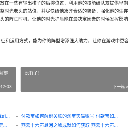
放在一些有输出棋子的后排位置，利用他的技能给队友提供早期
整时光老头的站位，并尽快给他凑齐合适的装备，强化他的生存
头的阵亡时机，让他的时光护盾能在最决定因素的时候发挥影响
能特征和运用方式，能为你的阵型增添强大助力，让你在游戏中更
解绑
没有了！
-12-03
下一篇 
金铲铲之战S16时光老头技能说明 金铲铲之战s1概率
付款宝如何解绑关联的淘宝天猫账号 付款宝如何解绑淘宝账号
苹果壁纸定制网页官方通道在哪里 苹果壁纸定制网站
燕云十六声悬河之墟成就如何获取 燕云十六声悬河之墟怎么过