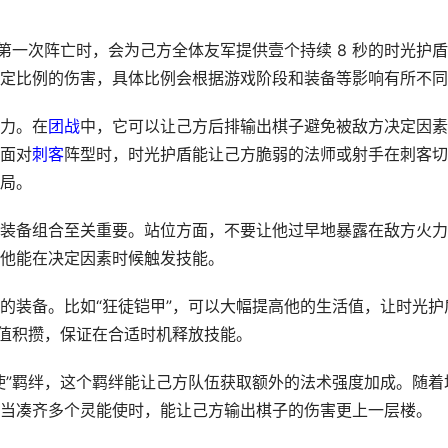
第一次阵亡时，会为己方全体友军提供壹个持续 8 秒的时光护
定比例的伤害，具体比例会根据游戏阶段和装备等影响有所不同
力。在
团战
中，它可以让己方后排输出棋子避免被敌方决定因素
面对
刺客
阵型时，时光护盾能让己方脆弱的法师或射手在刺客切
局。
装备组合至关重要。站位方面，不要让他过早地暴露在敌方火力
他能在决定因素时候触发技能。
的装备。比如“狂徒铠甲”，可以大幅提高他的生活值，让时光护
力值积攒，保证在合适时机释放技能。
使”羁绊，这个羁绊能让己方队伍获取额外的法术强度加成。随着
当凑齐多个灵能使时，能让己方输出棋子的伤害更上一层楼。