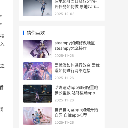
原地起啡当日获取5个好
评任务如何做 原地起飞网
络词什么意思
盾。
2025-12-03
。
猜你喜欢
技
steampy如何修改地区
入
steampy怎么操作
2025-11-26
爱优漫如何进行改名 爱优
之
漫如何进行网络连接
2025-11-26
盾
咕咚运动app如何配置跑
步公里数 咕咚运动app如
何连华为手表
2025-11-26
场
自律自习室app如何开始
自习 自律app推荐
2025-11-26