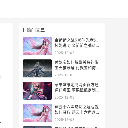
热门文章
金铲铲之战S16时光老头
技能说明 金铲铲之战s1概
率
2025-12-03
付款宝如何解绑关联的淘
宝天猫账号 付款宝如何解
绑淘宝账号
2025-12-03
用
苹果壁纸定制网页官方通
道在哪里 苹果壁纸定制网
站
2025-12-03
燕云十六声悬河之墟成就
如何获取 燕云十六声悬河
之墟怎么过
2025-12-03
让