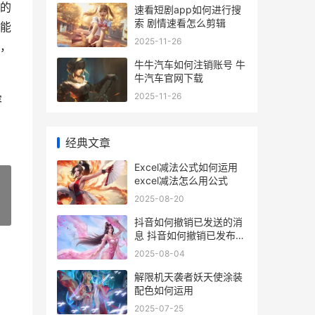
的
速看短剧app如何进行搜
索 剧情速看怎么剪辑
能
2025-11-26
，
牛牛汽车如何注销账号 牛
牛汽车官网下载
2025-11-26
容
经典文章
Excel减法公式如何运用
excel减法怎么用公式
2025-08-20
»
抖音如何撤销已发送的消
息 抖音如何撤销已发布的
作品
2025-08-04
解限机天袭者妖天使涂装
配色如何运用
2025-07-25